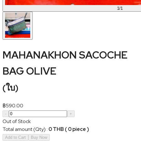
1
/
1
MAHANAKHON SACOCHE
BAG OLIVE
(
ใบ
)
฿
590.00
-
+
Out of Stock
Total amount (Qty)
:
0 THB ( 0 piece )
Add to Cart
Buy Now