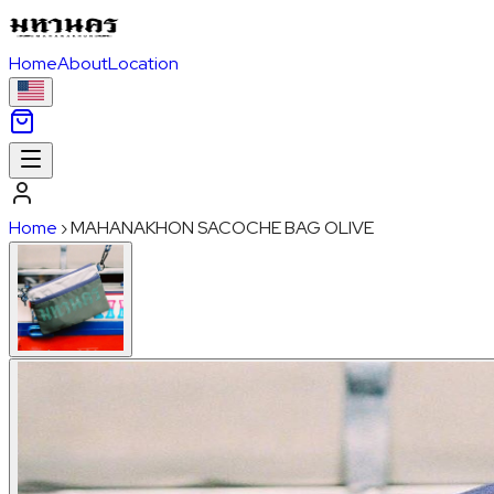
Home
About
Location
Home
›
MAHANAKHON SACOCHE BAG OLIVE