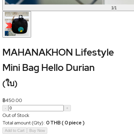
1
/
1
MAHANAKHON Lifestyle
Mini Bag Hello Durian
(
ใบ
)
฿
450.00
-
+
Out of Stock
Total amount (Qty)
:
0 THB ( 0 piece )
Add to Cart
Buy Now