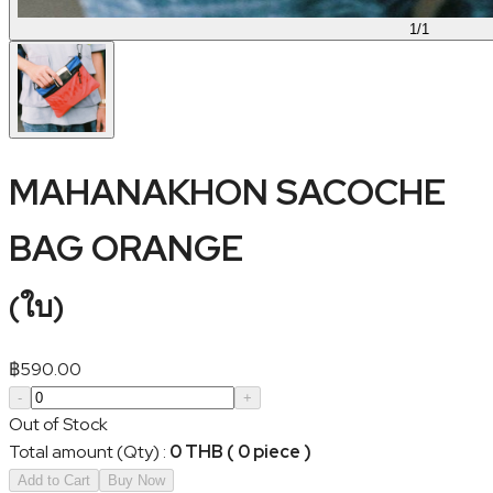
1
/
1
MAHANAKHON SACOCHE
BAG ORANGE
(
ใบ
)
฿
590.00
-
+
Out of Stock
Total amount (Qty)
:
0 THB ( 0 piece )
Add to Cart
Buy Now