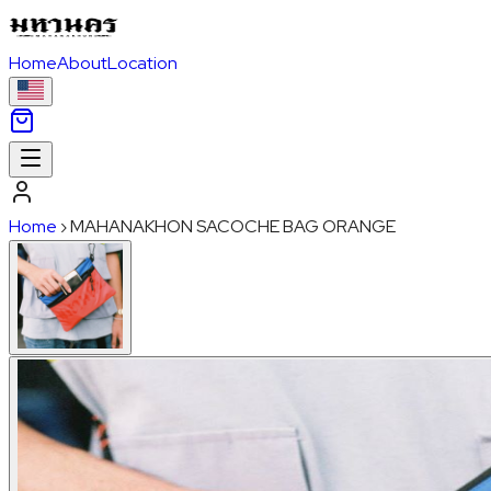
Home
About
Location
Home
›
MAHANAKHON SACOCHE BAG ORANGE