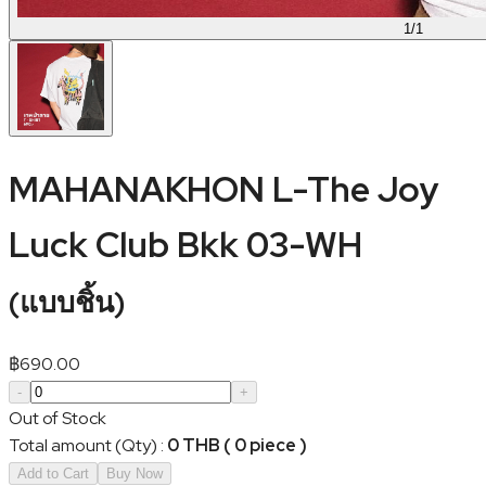
1
/
1
MAHANAKHON L-The Joy
Luck Club Bkk 03-WH
(
แบบชิ้น
)
฿
690.00
-
+
Out of Stock
Total amount (Qty)
:
0 THB ( 0 piece )
Add to Cart
Buy Now