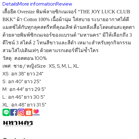
Details
More information
Review
เสื้อยืด Oversize พิมพ์ลายซิกเนเจอร์ “THE JOY LUCK CLUB
BKK” ผ้า Cotton 100% เนื้อผ้านุ่ม ใส่สบาย ระบายอากาศได้ดี
แมตช์ได้กับทุกลุคสตรีทที่คุณเลิฟ ด้านหลังเสื้อโดดเด่นสะดุดตา
ด้วยลายพิมพ์ซิกเนเจอร์ของแบรนด์ “มหานคร” มีให้เลือกถึง 3
ดีไซน์ 3 สไตล์ 2 โทนสีขาวและสีดำ เหมาะสำหรับทุกกิจกรรม
สวมใส่ไปเดินเท่ๆ ด้วยคาแรกเตอร์ที่ไม่ซ้ำใคร
วัสดุ : คอตตอน 100%
เพศ : ชาย / หญิง
Size : XS, S, M, L, XL
XS : อก 38" ยาว 24"
S : อก 40" ยาว 25"
M : อก 44" ยาว 29.5"
L : อก 46" ยาว 30.5"
XL : อก 48" ยาว 31.5"