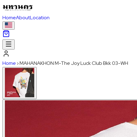
Home
About
Location
Home
›
MAHANAKHON M-The Joy Luck Club Bkk 03-WH