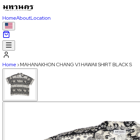
Home
About
Location
Home
›
MAHANAKHON CHANG V.1 HAWAII SHIRT BLACK S