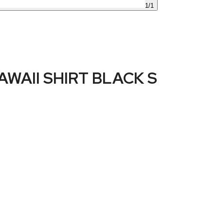
1
/
1
WAII SHIRT BLACK S