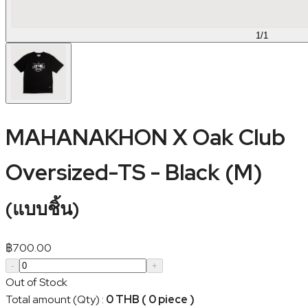
1
/
1
MAHANAKHON X Oak Club
Oversized-TS - Black (M)
(
แบบชิ้น
)
฿
700.00
-
+
Out of Stock
Total amount (Qty)
:
0 THB ( 0 piece )