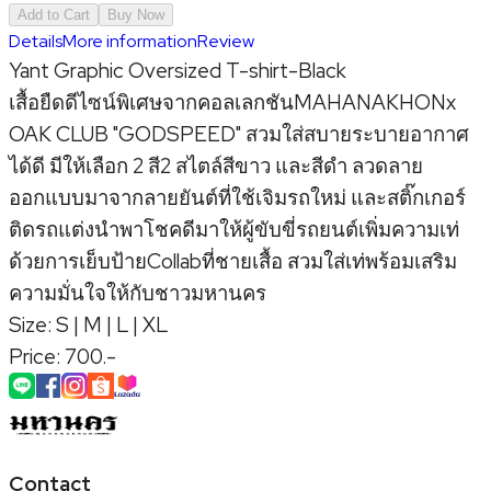
Add to Cart
Buy Now
Details
More information
Review
Yant
Graphic Oversized T-shirt-Black
เสื้อยืดดีไซน์พิเศษจากคอ
ลเลก
ชัน
MAHANAKHONx
OAK CLUB "GODSPEED"
สวมใส่สบายระบายอากาศ
ได้ดี มีให้เลือก
2
สี
2
สไตล์สีขาว และสีดำ ลวดลาย
ออกแบบมาจากลายยันต์ที่ใช้เจิมรถใหม่ และสติ๊กเกอร์
ติดรถแต่งนำพาโชคดีมาให้ผู้ขับขี่รถยนต์
เพิ่มความเท่
ด้วยการเย็บป้าย
Collab
ที่ชายเสื้อ สวมใส่เท่พร้อมเสริม
ความมั่นใจให้กับชาวมหานคร
Size: S | M | L | XL
Price: 700.-
Contact