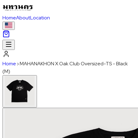
Home
About
Location
Home
›
MAHANAKHON X Oak Club Oversized-TS - Black
(M)