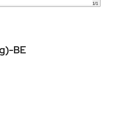
1
/
1
g)-BE