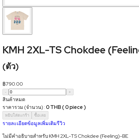
KMH 2XL-TS Chokdee (Feelin
(
ตัว
)
฿
790.00
-
+
สินค้าหมด
ราคารวม (จำนวน)
:
0 THB ( 0 piece )
หยิบใส่ตะกร้า
ซื้อเลย
รายละเอียด
ข้อมูลเพิ่มเติม
รีวิว
ไม่มีคำอธิบายสำหรับ KMH 2XL-TS Chokdee (Feeling)-BE