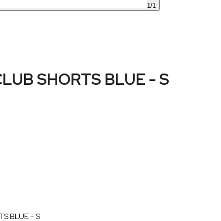
1
/
1
UB SHORTS BLUE - S
S BLUE - S