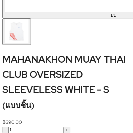
1
/
1
MAHANAKHON MUAY THAI
CLUB OVERSIZED
SLEEVELESS WHITE - S
(
แบบชิ้น
)
฿
690.00
-
+